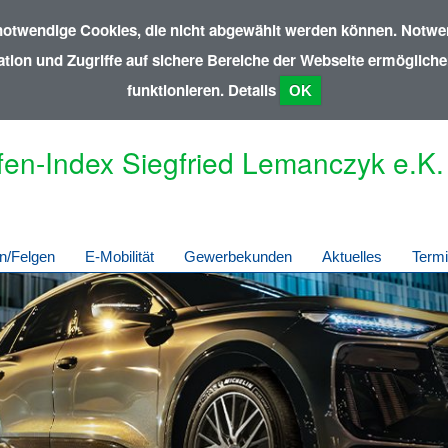
notwendige Cookies, die nicht abgewählt werden können. Notwen
ion und Zugriffe auf sichere Bereiche der Webseite ermöglichen
funktionieren.
Details
OK
fen-Index Siegfried Lemanczyk e.K.
n/Felgen
E-Mobilität
Gewerbekunden
Aktuelles
Term